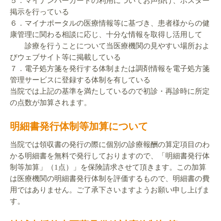
５．マイナンバーカードの利用についてお声掛け、ポスター
掲示を行っている
６．マイナポータルの医療情報等に基づき、患者様からの健
康管理に関わる相談に応じ、十分な情報を取得し活用して
診療を行うことについて当医療機関の見やすい場所およ
びウェブサイト等に掲載している
７．電子処方箋を発行する体制または調剤情報を電子処方箋
管理サービスに登録する体制を有している
当院では上記の基準を満たしているので初診・再診時に所定
の点数が加算されます。
明細書発行体制等加算について
当院では領収書の発行の際に個別の診療報酬の算定項目のわ
かる明細書を無料で発行しておりますので、「明細書発行体
制等加算」（1点）」を保険請求させて頂きます。この加算
は医療機関の明細書発行体制を評価するもので、明細書の費
用ではありません。ご了承下さいますようお願い申し上げま
す。