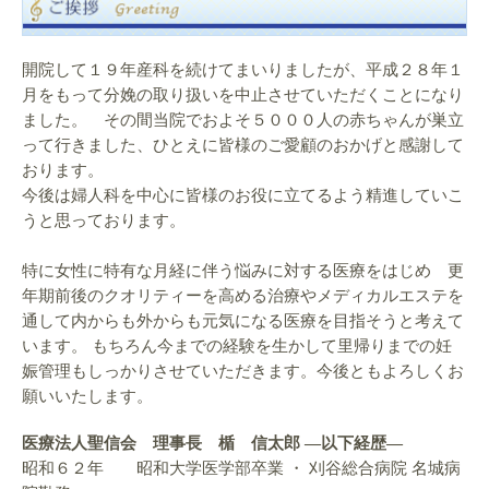
開院して１９年産科を続けてまいりましたが、平成２８年１
月をもって分娩の取り扱いを中止させていただくことになり
ました。 その間当院でおよそ５０００人の赤ちゃんが巣立
って行きました、ひとえに皆様のご愛顧のおかげと感謝して
おります。
今後は婦人科を中心に皆様のお役に立てるよう精進していこ
うと思っております。
特に女性に特有な月経に伴う悩みに対する医療をはじめ 更
年期前後のクオリティーを高める治療やメディカルエステを
通して内からも外からも元気になる医療を目指そうと考えて
います。 もちろん今までの経験を生かして里帰りまでの妊
娠管理もしっかりさせていただきます。今後ともよろしくお
願いいたします。
医療法人聖信会 理事長 楯 信太郎 ―以下経歴―
昭和６２年 昭和大学医学部卒業 ・ 刈谷総合病院 名城病