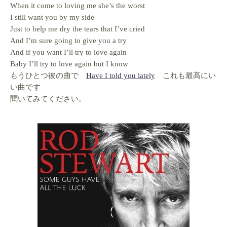
When it come to loving me she’s the worst
I still want you by my side
Just to help me dry the tears that I’ve cried
And I’m sure going to give you a try
And if you want I’ll try to love again
Baby I’ll try to love again but I know
もうひとつ彼の曲で
Have I told you lately
これも最高にい
い曲です
聞いてみてください。