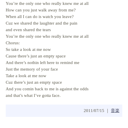
You’re the only one who really knew me at all
How can you just walk away from me?
When all I can do is watch you leave?
Cuz we shared the laughter and the pain
and even shared the tears
You’re the only one who really knew me at all
Chorus:
So take a look at me now
Cause there’s just an empty space
And there’s nothin left here to remind me
Just the memory of your face
Take a look at me now
Cuz there’s just an empty space
And you comin back to me is against the odds
and that’s what I’ve gotta face.
2011/07/15 ｜
音楽